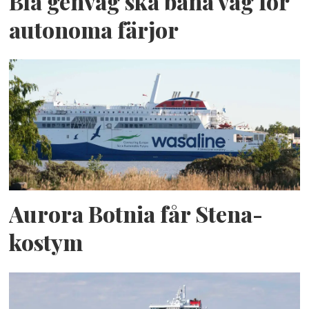
Blå genväg ska bana väg för
autonoma färjor
Aurora Botnia får Stena-
kostym