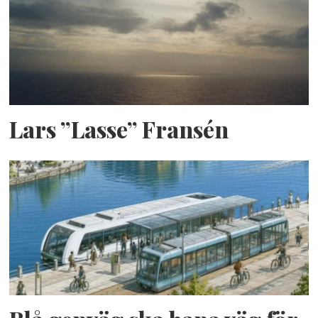
Lars ”Lasse” Fransén