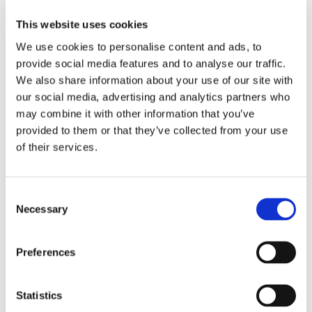
This website uses cookies
Eckerö tyngs av höga
We use cookies to personalise content and ads, to
provide social media features and to analyse our traffic.
bränslekostnader men
We also share information about your use of our site with
our social media, advertising and analytics partners who
frakten fortsätter växa
may combine it with other information that you’ve
provided to them or that they’ve collected from your use
of their services.
Consent
Necessary
Selection
Preferences
Storaffären: Kongsberg
Statistics