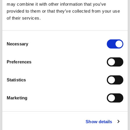
Sirius tar leverans av
may combine it with other information that you’ve
provided to them or that they’ve collected from your use
nybygge
of their services.
Consent
Necessary
Selection
Preferences
Statistics
Lars ”Lasse” Fransén
Marketing
Show details