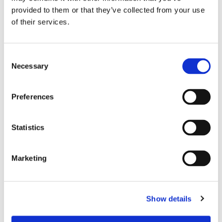
nybygge
provided to them or that they’ve collected from your use
of their services.
Consent
Necessary
Selection
Preferences
Statistics
Lars ”Lasse” Fransén
Marketing
Show details