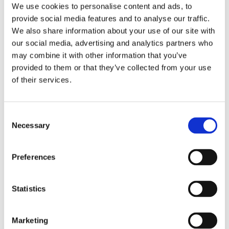
We use cookies to personalise content and ads, to
provide social media features and to analyse our traffic.
We also share information about your use of our site with
Fure Valentia har levererats
our social media, advertising and analytics partners who
may combine it with other information that you’ve
– 19:e fartyget i serien
provided to them or that they’ve collected from your use
of their services.
Consent
Necessary
Selection
Preferences
Statistics
ESL Shipping tar steget mot
egen börsnotering
Marketing