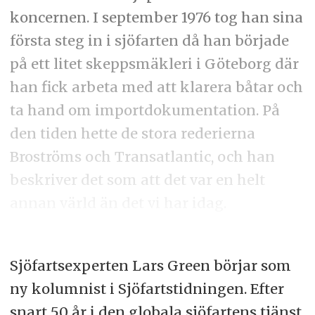
koncernen. I september 1976 tog han sina
första steg in i sjöfarten då han började
på ett litet skeppsmäkleri i Göteborg där
han fick arbeta med att klarera båtar och
ta hand om importdokumentation. På
den tiden hette de stora rederierna
Broströms och Transatlantic, och han
beskriver det som att det var en helt
annan värld än det vi har idag.
Sjöfartsexperten Lars Green börjar som
ny kolumnist i Sjöfartstidningen. Efter
snart 50 år i den globala sjöfartens tjänst