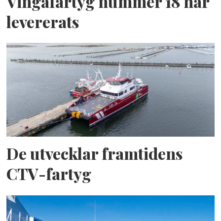
Vingafartyg nummer 18 har
levererats
De utvecklar framtidens
CTV-fartyg