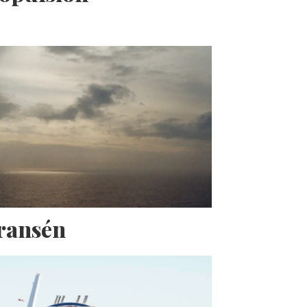
Fransén