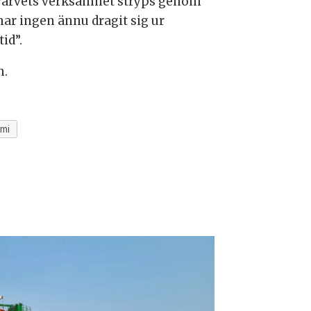
t varvets verksamhet stryps genom
har ingen ännu dragit sig ur
id”.
n.
mi