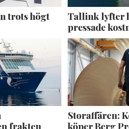
n trots högt
Tallink lyfter 
pressade kost
a
Storaffären: 
n frakten
köper Berg Pr