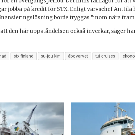
e för en övergångsperiod. Det finns farhågor för at
r jobba på kredit för STX. Enligt varvschef Anttila 
finansieringslösning borde tryggas ”inom nära framt
t att den här uppståndelsen också inverkar, säger ha
nad
stx finland
su-jou kim
åbovarvet
tui cruises
ekono