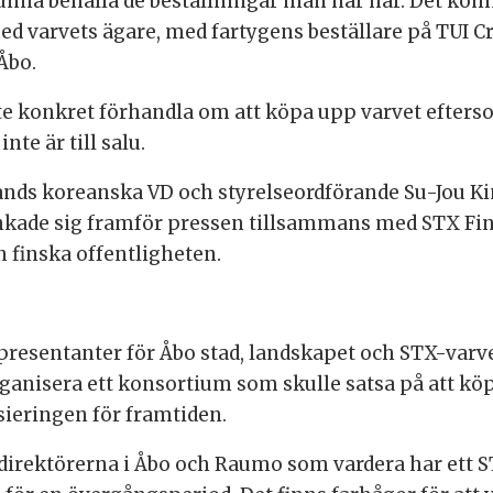
 kunna behålla de beställningar man har här. Det komm
med varvets ägare, med fartygens beställare på TUI C
Åbo.
te konkret förhandla om att köpa upp varvet efters
nte är till salu.
ands koreanska VD och styrelseordförande Su-Jou Ki
änkade sig framför pressen tillsammans med STX Fin
en finska offentligheten.
presentanter för Åbo stad, landskapet och STX-varve
ganisera ett konsortium som skulle satsa på att köp
sieringen för framtiden.
irektörerna i Åbo och Raumo som vardera har ett STX