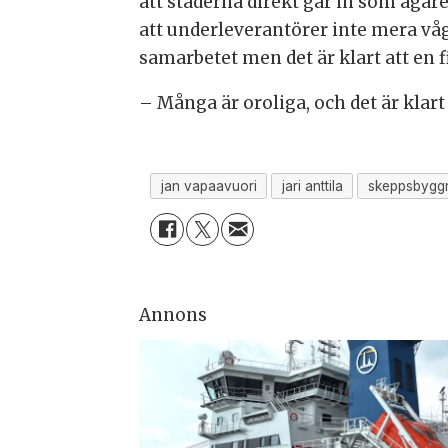
att städerna direkt går in som ägar
att underleverantörer inte mera våga
samarbetet men det är klart att en 
– Många är oroliga, och det är klar
jan vapaavuori
jari anttila
skeppsbygg
Annons