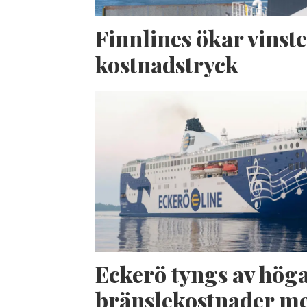
Finnlines ökar vinste
kostnadstryck
Eckerö tyngs av hög
bränslekostnader me