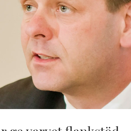
r ge varvet flankstöd