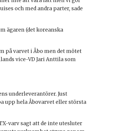
er inte att vara lätt men vi gör
ruises och med andra parter, sade
om ägaren (det koreanska
m på varvet i Åbo men det mötet
lands vice-VD Jari Anttila som
ns underleverantörer. Just
a upp hela Åbovarvet eller största
-varv sagt att de inte utesluter