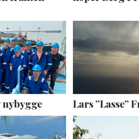
av nybygge
Lars ”Lasse” 