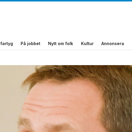
fartyg
På jobbet
Nytt om folk
Kultur
Annonsera