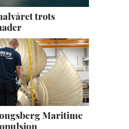
halvåret trots
nader
Kongsberg Maritime
opulsion