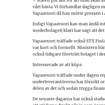
– Staten gör allt för att man skall
vårt bästa. Vi förhandlar dagligen 
Vapaavuori då han mötte pressen i 
Enligt Vapaavuori kan man ändå in
moderbolaget) klart har sagt att det i
Vapaavuori träffade också STX Finl
var kort och formellt. Ministern b
också tidigare företrätt bolaget i d
Intresserade av att köpa
Vapaavuori träffade under dagen re
underleverantörerna har försökt or
delen av det och sedan trygga finan
De senaste dagarna har också stadsd