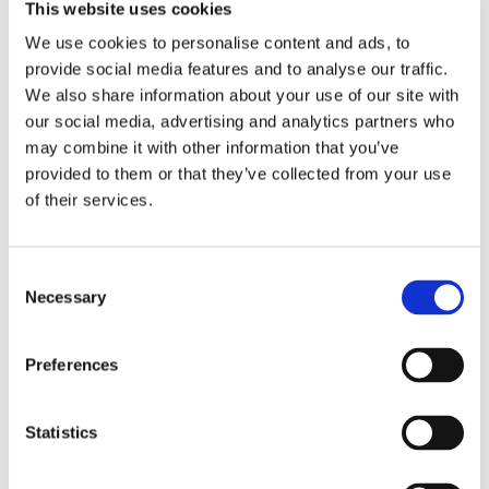
This website uses cookies
Eckerö tyngs av höga
We use cookies to personalise content and ads, to
provide social media features and to analyse our traffic.
bränslekostnader men
We also share information about your use of our site with
frakten fortsätter växa
our social media, advertising and analytics partners who
may combine it with other information that you’ve
provided to them or that they’ve collected from your use
of their services.
Consent
Necessary
Selection
Preferences
Storaffären: Kongsberg
Statistics
Maritime köper Berg