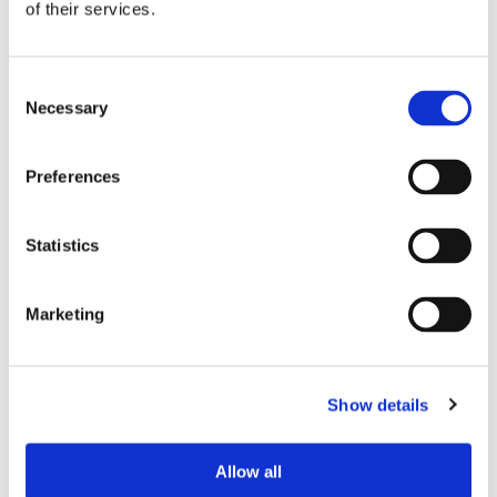
of their services.
Aurora Botnia får Stena-
kostym
Consent
Necessary
Selection
Preferences
Statistics
Marketing
Efter beskedet om
Show details
tonnageskatten: Avtalet om
Gotlandstrafiken flyttas hem
Allow all