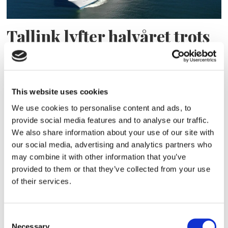
Tallink lyfter halvåret trots
pressade kostnader
This website uses cookies
We use cookies to personalise content and ads, to
provide social media features and to analyse our traffic.
We also share information about your use of our site with
our social media, advertising and analytics partners who
may combine it with other information that you’ve
provided to them or that they’ve collected from your use
of their services.
Eckerö tyngs av höga
bränslekostnader men
Consent
Necessary