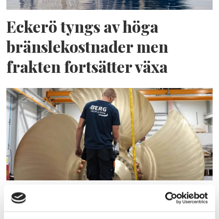
Eckerö tyngs av höga
bränslekostnader men
frakten fortsätter växa
Storaffären: Kongsberg
Maritime köper Berg