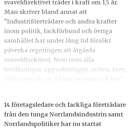
svaveldirektivet träder i kraft om 1,5 år.
Man skriver bland annat att
”Industriföreträdare och andra krafter
inom politik, fackförbund och övriga
samhället har under lång tid försökt
påverka regeringen att åtgärda
svaveldirektivet. Men trots alla
beräkningar, uppvaktningar, möten, brev,
vädjanden m. m., så har ingenting hänt”.
14 företagsledare och fackliga företrädare
från den tunga Norrlandsindustrin samt
Norrlandspolitiker har nu startat