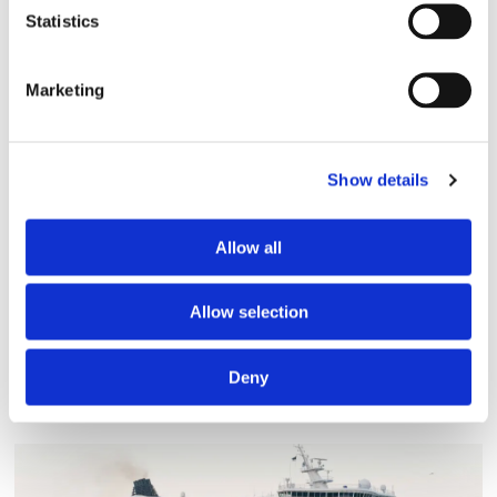
Finnlines ökar vinsten trots
Statistics
högt kostnadstryck
Marketing
Show details
Allow all
Allow selection
Tallink lyfter halvåret trots
Deny
pressade kostnader