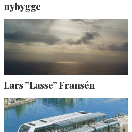
nybygge
Lars ”Lasse” Fransén