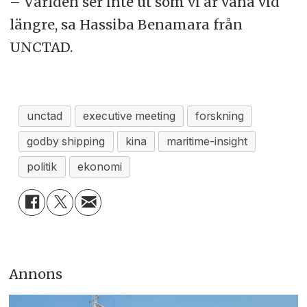
– Världen ser inte ut som vi är vana vid
längre, sa Hassiba Benamara från
UNCTAD.
unctad
executive meeting
forskning
godby shipping
kina
maritime-insight
politik
ekonomi
Annons