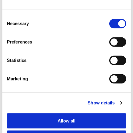
Consent
Necessary
Selection
Preferences
Statistics
Eckerö tyngs av höga
bränslekostnader men
Marketing
frakten fortsätter växa
Show details
Allow all