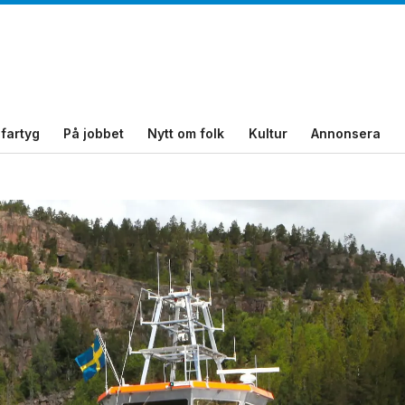
fartyg
På jobbet
Nytt om folk
Kultur
Annonsera