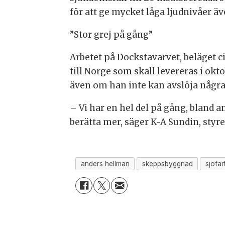
för att ge mycket låga ljudnivåer äve
”Stor grej på gång”
Arbetet på Dockstavarvet, beläget c
till Norge som skall levereras i ok
även om han inte kan avslöja några 
– Vi har en hel del på gång, bland a
berätta mer, säger K-A Sundin, styr
anders hellman
skeppsbyggnad
sjöfar