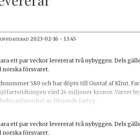
2023-02-16 - 13:45
 UPPDATERAD
ra ett par veckor levererat två nybyggen. Dels gälle
ll norska försvaret.
nummer 580 och har döpts till Gustaf af Klint. Fa
l Sjöfartstidningen värd 24 miljoner kronor. Varvet b
åledes erfarenhet av liknande fartyg.
ra ett par veckor levererat två nybyggen. Dels gälle
ll norska försvaret.