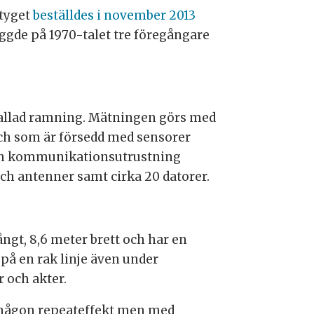
rtyget
beställdes i november 2013
yggde på 1970-talet tre föregångare
kallad ramning. Mätningen görs med
och som är försedd med sensorer
och kommunikationsutrustning
och antenner samt cirka
20 datorer.
ångt, 8,6 meter brett och har en
på en rak linje även under
r och akter.
d någon repeateffekt men med