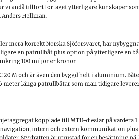
 vi ändå tillfört förtaget ytterligare kunskaper som
d Anders Hellman.
, eller mera korrekt Norska Sjöforsvaret, har nybyg
gare en patrullbåt plus option på ytterligare en båt
omkring 100 miljoner kronor.
C 20 M och är även den byggd helt i aluminium. Båte
6 meter långa patrullbåtar som man tidigare leverera
jetaggregat kopplade till MTU-dieslar på vardera 1
navigation, intern och extern kommunikation plus o
oldater. Styrhytten är utrustad för en besättning på 