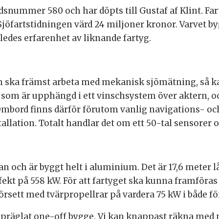
nummer 580 och har döpts till Gustaf af Klint. Fa
l Sjöfartstidningen värd 24 miljoner kronor. Varvet b
åledes erfarenhet av liknande fartyg.
och ska främst arbeta med mekanisk sjömätning, så 
 som är upphängd i ett vinschsystem över aktern, 
mbord finns därför förutom vanlig navigations- 
llation. Totalt handlar det om ett 50-tal sensorer 
n och är byggt helt i aluminium. Det är 17,6 meter l
ekt på 558 kW. För att
fartyget ska kunna framföras 
örsett med tvärpropellrar på vardera 75 kW i både fö
utpräglat one-off bygge. Vi kan knappast räkna me