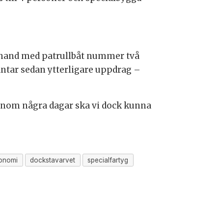
ta hand med patrullbåt nummer två
väntar sedan ytterligare uppdrag –
u. Inom några dagar ska vi dock kunna
onomi
dockstavarvet
specialfartyg