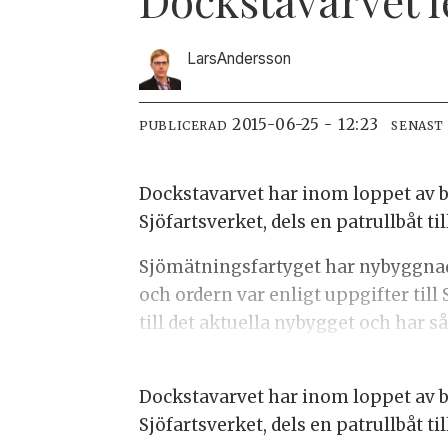
Lars
Andersson
2015-06-25 - 12:23
PUBLICERAD
SENAST
Dockstavarvet har inom loppet av ba
Sjöfartsverket, dels en patrullbåt ti
Sjömätningsfartyget har nybyggnads
och ordern var enligt uppgifter til
till det aktuella nybygget och har s
Dockstavarvet har inom loppet av ba
Sjöfartsverket, dels en patrullbåt ti