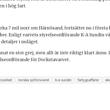
n i hög fart.
irka 7 mil norr om Härnösand, fortsätter nu i förs
tober. Enligt varvets styrelseordförande K-A Sundin 
detaljer i nuläget.
nnat en stor grej, men allt är inte riktigt klart änn
elseordförande för Dockstavarvet.
tsverket
norska sjöforsvaret
k-a sundin
fartygsaffärer
ek