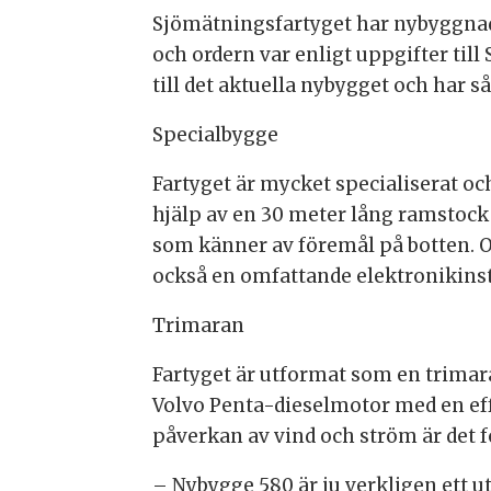
Sjömätningsfartyget har nybyggnads
och ordern var enligt uppgifter til
till det aktuella nybygget och har s
Specialbygge
Fartyget är mycket specialiserat 
hjälp av en 30 meter lång ramstock
som känner av föremål på botten.
O
också en omfattande elektronikinsta
Trimaran
Fartyget är utformat som en trimara
Volvo Penta-dieselmotor med en eff
påverkan av vind och ström är det f
–
Nybygge 580 är ju verkligen ett 