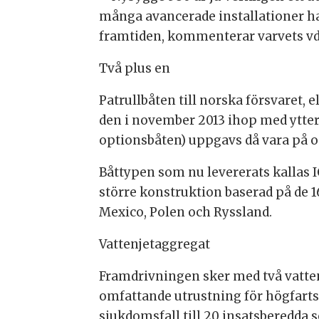
många avancerade installationer har
framtiden, kommenterar varvets v
Två plus en
Patrullbåten till norska försvaret
den i november 2013 ihop med ytterli
optionsbåten) uppgavs då vara på 
Båttypen som nu levererats kallas I
större konstruktion baserad på de 1
Mexico, Polen och Ryssland.
Vattenjetaggregat
Framdrivningen sker med två vatten
omfattande utrustning för högfarts
sjukdomsfall till 20 insatsberedda s