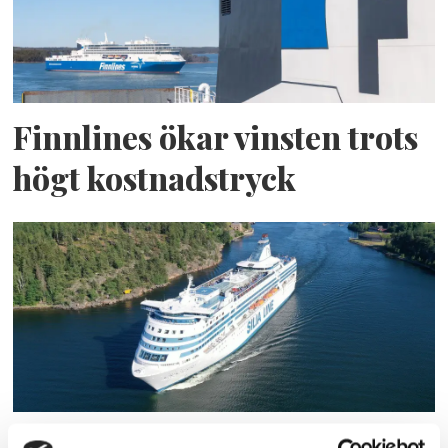
Finnlines ökar vinsten trots
högt kostnadstryck
Tallink lyfter halvåret trots