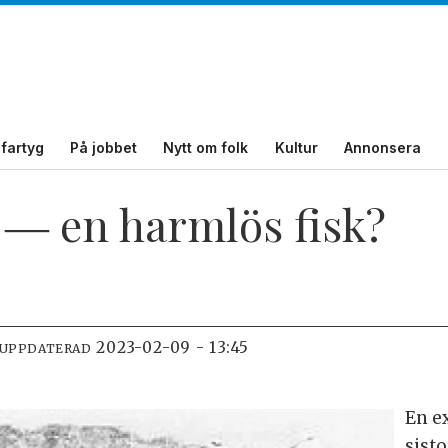
fartyg
På jobbet
Nytt om folk
Kultur
Annonsera
 ― en harmlös fisk?
2023-02-09 - 13:45
 UPPDATERAD
En e
sist