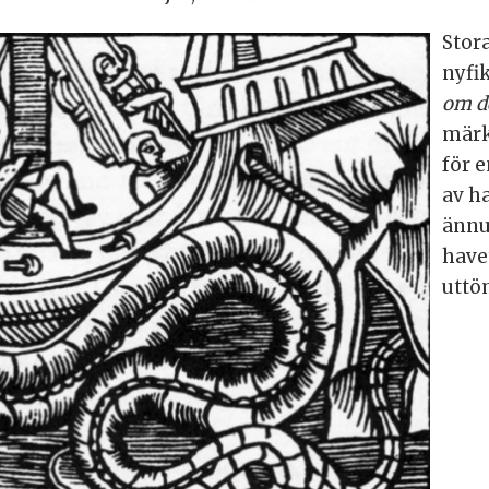
Stor
nyfi
om d
märk
för 
av h
ännu
have
uttö