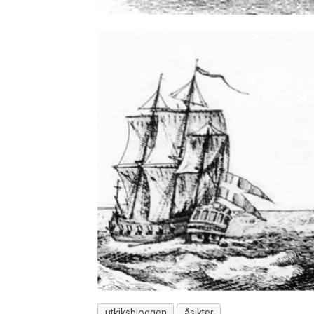
utkiksbloggen
åsikter