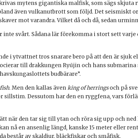
skrivas mytens gigantiska malfisk, som sägs skjuta 
land även vulkanutbrott som följd.
Det seismiskt or
kaver mot varandra. Vilket då och då, sedan urminnes
r inte svårt. Sådana lär förekomma i stort sett varje
e i ytvattnet tros snarare bero på att den är sjuk e
associerar till drakkungen Ryūjin och hans submarina 
 ”havskungaslottets budbärare”.
fish
. Men den kallas även
king of herrings
och på sv
ör sillstim. Dessutom har den en ryggfena, vars förl
tt när den tar sig till ytan och röra sig upp och ned 
kan nå en ansenlig längd, kanske 15 meter eller ren
a består av skaldjur, bläckfiskar och småfisk.