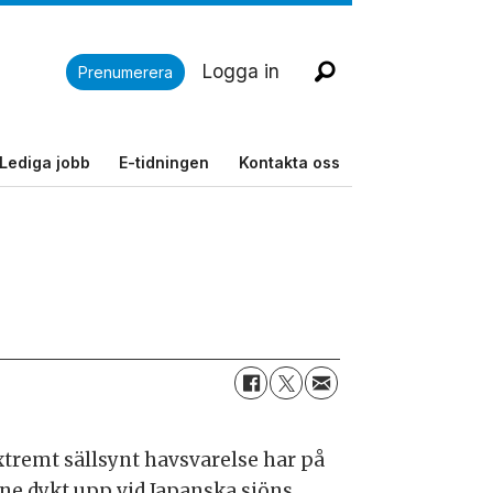
Logga in
Prenumerera
Lediga jobb
E-tidningen
Kontakta oss
xtremt sällsynt havsvarelse har på
one dykt upp vid Japanska sjöns