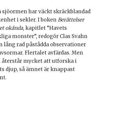
a sjöormen har väckt skräckblandad
kenhet i sekler. I boken
Berättelser
et okända
, kapitlet ”Havets
liga monster”, redogör Clas Svahn
en lång rad påstådda observationer
avsormar. Flertalet avfärdas. Men
 återstår mycket att utforska i
ts djup, så ämnet är knappast
mt.