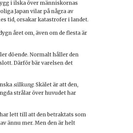
rygg i ilska över människornas
oliga Japan vilar på några av
 tid, orsakar katastrofer i landet.
 dygn året om, även om de flesta är
ller döende. Normalt håller den
slott. Därför bär varelsen det
enska
sillkung
. Skälet är att den,
ängda strålar över huvudet har
har lett till att den betraktats som
tav ännu mer. Men den är helt