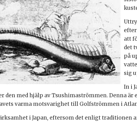
kuste
Uttry
efte
att f
det t
på u
vatt
sig u
In i
mer den med hjälp av Tsushimaströmmen. Denna är 
 havets varma motsvarighet till Golfströmmen i Atla
samhet i Japan, eftersom det enligt traditionen a