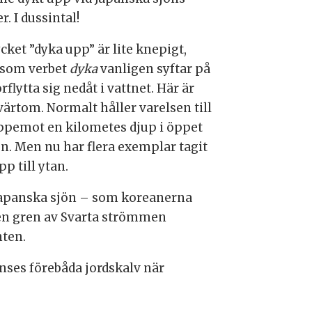
r. I dussintal!
cket ”dyka upp” är lite knepigt,
rsom verbet
dyka
vanligen syftar på
örflytta sig nedåt i vattnet. Här är
värtom. Normalt håller varelsen till
ppemot en kilometes djup i öppet
en. Men nu har flera exemplar tagit
pp till ytan.
 Japanska sjön – som koreanerna
en gren av Svarta strömmen
nten.
nses förebåda jordskalv när