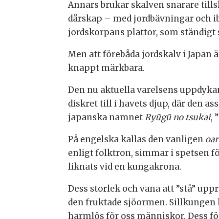
Annars brukar skalven snarare till
dårskap – med jordbävningar och ib
jordskorpans plattor, som ständigt s
Men att förebåda jordskalv i Japan ä
knappt märkbara.
Den nu aktuella varelsens uppdykand
diskret till i havets djup, där den 
japanska namnet
Ryūgū no tsukai
,
På engelska kallas den vanligen
oar
enligt folktron, simmar i spetsen f
liknats vid en kungakrona.
Dess storlek och vana att ”stå” upprä
den fruktade sjöormen. Sillkungen 
harmlös för oss människor. Dess föd