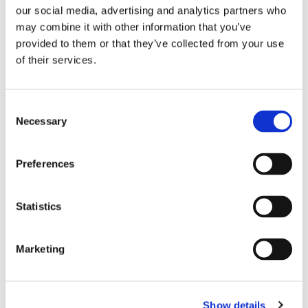
bränslekostnader men
our social media, advertising and analytics partners who
may combine it with other information that you’ve
frakten fortsätter växa
provided to them or that they’ve collected from your use
of their services.
Consent
Necessary
Selection
Preferences
Statistics
Storaffären: Kongsberg
Maritime köper Berg
Marketing
Propulsion
Show details