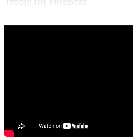
Tredje till FureBear