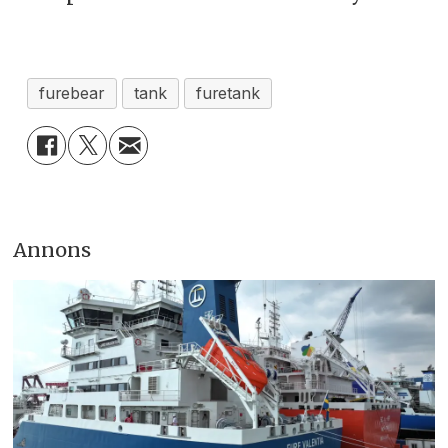
furebear
tank
furetank
Annons