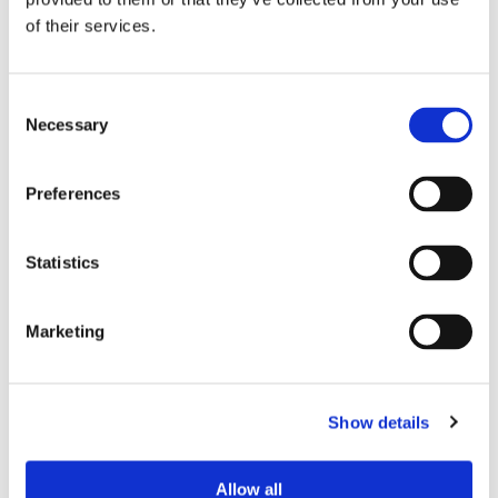
of their services.
Sirius tar leverans av
Consent
Necessary
nybygge
Selection
Preferences
Statistics
Marketing
Show details
Lars ”Lasse” Fransén
Allow all