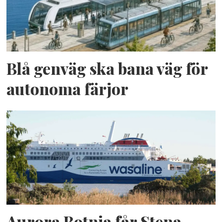
Blå genväg ska bana väg för
autonoma färjor
Aurora Botnia får Stena-