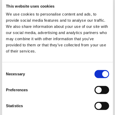
This website uses cookies
Finnlines ökar vinsten trots
We use cookies to personalise content and ads, to
högt kostnadstryck
provide social media features and to analyse our traffic.
We also share information about your use of our site with
our social media, advertising and analytics partners who
may combine it with other information that you’ve
provided to them or that they’ve collected from your use
of their services.
Consent
Necessary
Selection
Tallink lyfter halvåret trots
Preferences
pressade kostnader
Statistics