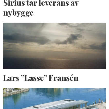
Sirius tar leverans av
nybygge
Lars ”Lasse” Fransén