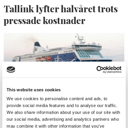
Tallink lyfter halvåret trots
pressade kostnader
This website uses cookies
Eckerö tyngs av höga
We use cookies to personalise content and ads, to
bränslekostnader men
provide social media features and to analyse our traffic.
We also share information about your use of our site with
frakten fortsätter växa
our social media, advertising and analytics partners who
may combine it with other information that you’ve