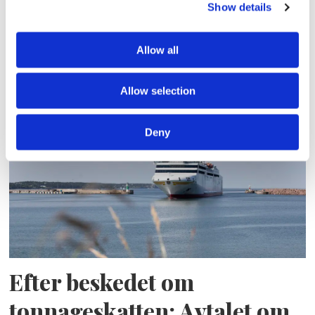
Show details
Allow all
Aurora Botnia får Stena-
kostym
Allow selection
Deny
Efter beskedet om
tonnageskatten: Avtalet om