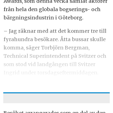
Awards, som denna vecka samlat aktörer
från hela den globala bogserings- och
bärgningsindustrin i Göteborg.
– Jag räknar med att det kommer tre till
fyrahundra besökare. Åtta bussar skulle
komma, säger Torbjörn Bergman,
Technical Superintendent på Svitzer och
som stod vid landgången till Svitzer
Ingrid under torsdagseftermiddagen.
Besöket arrangerades som en del av den