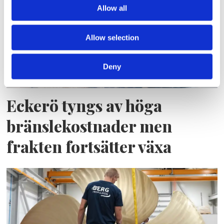
Allow all
Allow selection
Deny
Eckerö tyngs av höga
bränslekostnader men
frakten fortsätter växa