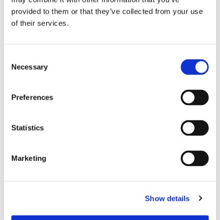
provided to them or that they’ve collected from your use
Finnlines ökar vinsten trots
of their services.
högt kostnadstryck
Consent
Necessary
Selection
Preferences
Statistics
Marketing
Tallink lyfter halvåret trots
pressade kostnader
Show details