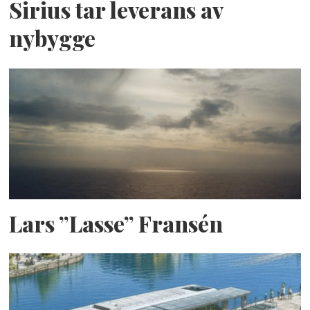
Sirius tar leverans av
nybygge
Lars ”Lasse” Fransén