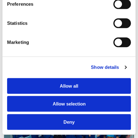
Preferences
Statistics
Marketing
Storaffären: Kongsberg
Show details
Maritime köper Berg
Propulsion
Allow all
Allow selection
Deny