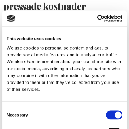
pressade kostnader
This website uses cookies
We use cookies to personalise content and ads, to
provide social media features and to analyse our traffic.
We also share information about your use of our site with
our social media, advertising and analytics partners who
may combine it with other information that you’ve
Eckerö tyngs av höga
provided to them or that they’ve collected from your use
of their services.
bränslekostnader men
frakten fortsätter växa
Consent
Necessary
Selection