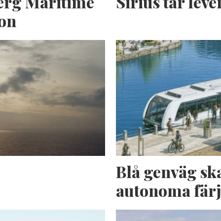
erg Maritime
Sirius tar lev
ion
n
Blå genväg sk
autonoma fär