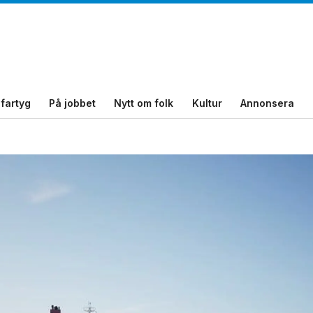
fartyg
På jobbet
Nytt om folk
Kultur
Annonsera