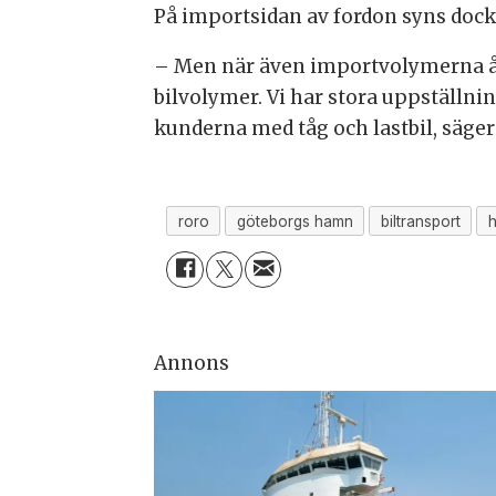
På importsidan av fordon syns doc
– Men när även importvolymerna åte
bilvolymer. Vi har stora uppställnin
kunderna med tåg och lastbil, säge
roro
göteborgs hamn
biltransport
h
Annons