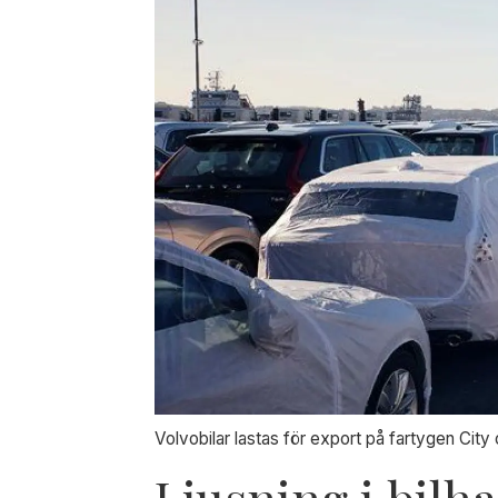
Volvobilar lastas för export på fartygen City
Ljusning i bil