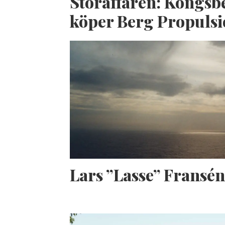
Storaffären: Kongsb
köper Berg Propuls
Lars ”Lasse” Fransé