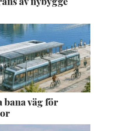
erans av nybygge
a bana väg för
jor