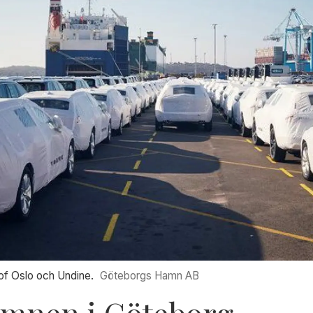
 of Oslo och Undine.
Göteborgs Hamn AB
hamnen i Göteborg