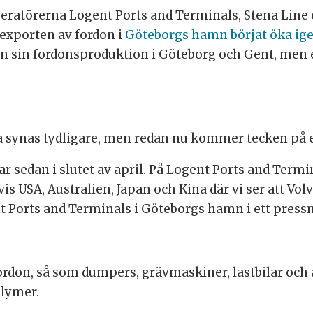
loperatörerna Logent Ports and Terminals, Stena Li
exporten av fordon i
Göteborgs hamn börjat öka ig
n sin fordonsproduktion i Göteborg och Gent, men e
na synas tydligare, men redan nu kommer tecken på e
ar sedan i slutet av april. På Logent Ports and Termi
SA, Australien, Japan och Kina där vi ser att Volvo
nt Ports and Terminals i Göteborgs hamn i ett pres
don, så som dumpers, grävmaskiner, lastbilar och 
lymer.