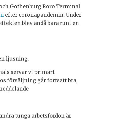
ne och Gothenburg Roro Terminal
en
efter coronapandemin. Under
ffekten blev ändå bara runt en
n ljusning.
nals servar vi primärt
s försäljning går fortsatt bra,
smeddelande
andra tunga arbetsfordon är