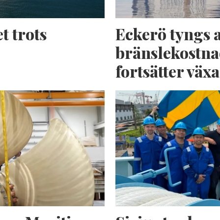
t trots
Eckerö tyngs 
bränslekostna
fortsätter växa