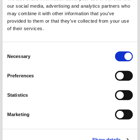
our social media, advertising and analytics partners who
may combine it with other information that you’ve
provided to them or that they’ve collected from your use
of their services.
Consent
Necessary
Selection
Storaffären: Kongsberg
Maritime köper Berg
Preferences
Propulsion
Statistics
Marketing
Show details