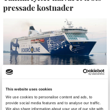
pressade kostnader
Eckerö tyngs av höga
bränslekostnader men
This website uses cookies
frakten fortsätter växa
We use cookies to personalise content and ads, to
provide social media features and to analyse our traffic.
We also share information about your use of our site with