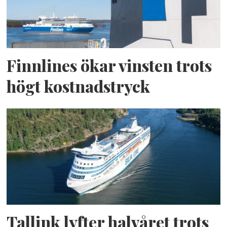
Finnlines ökar vinsten trots
högt kostnadstryck
Tallink lyfter halvåret trots