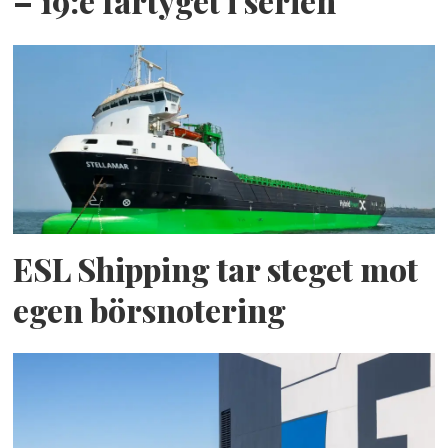
– 19:e fartyget i serien
ESL Shipping tar steget mot
egen börsnotering