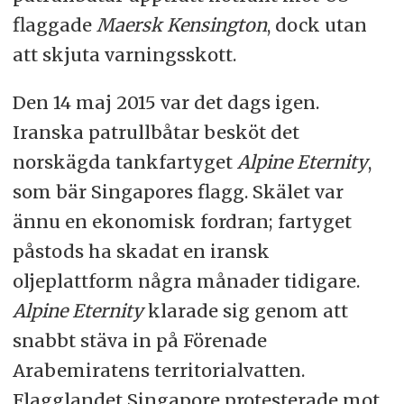
flaggade
Maersk Kensington
, dock utan
att skjuta varningsskott.
Den 14 maj 2015 var det dags igen.
Iranska patrullbåtar besköt det
norskägda tankfartyget
Alpine Eternity
,
som bär Singapores flagg. Skälet var
ännu en ekonomisk fordran; fartyget
påstods ha skadat en iransk
oljeplattform några månader tidigare.
Alpine Eternity
klarade sig genom att
snabbt stäva in på Förenade
Arabemiratens territorialvatten.
Flagglandet Singapore protesterade mot