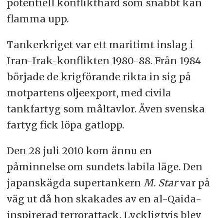
potentiell konflikthärd som snabbt kan
flamma upp.
Tankerkriget var ett maritimt inslag i
Iran-Irak-konflikten 1980-88. Från 1984
började de krigförande rikta in sig på
motpartens oljeexport, med civila
tankfartyg som måltavlor. Även svenska
fartyg fick löpa gatlopp.
Den 28 juli 2010 kom ännu en
påminnelse om sundets labila läge. Den
japanskägda supertankern
M. Star
var på
väg ut då hon skakades av en al-Qaida-
inspirerad terrorattack. Lyckligtvis blev