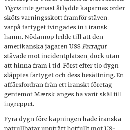
Tigris
inte genast åtlydde kaparnas order
sköts varningsskott framför stäven,
varpå fartyget tvingades in i iransk
hamn. Nödanrop ledde till att den
amerikanska jagaren USS
Farragut
stävade mot incidentplatsen, dock utan
att hinna fram i tid. Först efter tio dygn
släpptes fartyget och dess besättning. En
affärsfordran från ett iranskt företag
gentemot Mærsk anges ha varit skäl till
ingreppet.
Fyra dygn före kapningen hade iranska
patrullbåtar uppträtt hotfullt mot US-