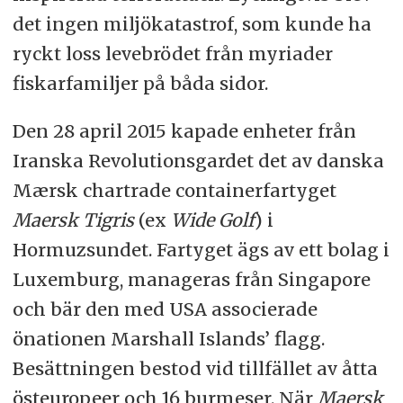
det ingen miljökatastrof, som kunde ha
ryckt loss levebrödet från myriader
fiskarfamiljer på båda sidor.
Den 28 april 2015 kapade enheter från
Iranska Revolutionsgardet det av danska
Mærsk chartrade containerfartyget
Maersk Tigris
(ex
Wide Golf
) i
Hormuzsundet. Fartyget ägs av ett bolag i
Luxemburg, manageras från Singapore
och bär den med USA associerade
önationen Marshall Islands’ flagg.
Besättningen bestod vid tillfället av åtta
östeuropeer och 16 burmeser. När
Maersk