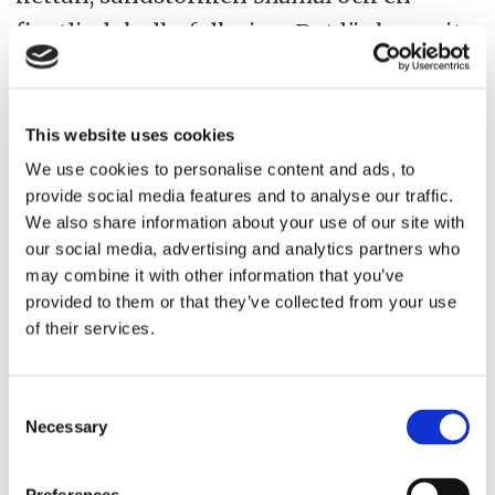
fientlig lokalbefolkning. Det lär ha varit
just där uttrycket
go round the bend
(”gå
runt kröken”) i betydelsen ” bli galen”
This website uses cookies
myntades.
We use cookies to personalise content and ads, to
Indiska sjömän sägs offra kokosnötter,
provide social media features and to analyse our traffic.
We also share information about your use of our site with
frukt och blommor i sjön när de passerar
our social media, advertising and analytics partners who
kröken Musandam, för att trygga en
may combine it with other information that you’ve
provided to them or that they’ve collected from your use
gynnsam och säker resa. Det kan nog
of their services.
behövas.
(Uppdatering av en tidigare version som
Consent
Necessary
Selection
publicerades i
Sjörapporten
nr 1 2012.)