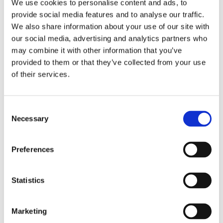
Storaffären: Kongsberg
We use cookies to personalise content and ads, to
provide social media features and to analyse our traffic.
Maritime köper Berg
We also share information about your use of our site with
our social media, advertising and analytics partners who
Propulsion
may combine it with other information that you’ve
provided to them or that they’ve collected from your use
of their services.
Consent
Necessary
Selection
Preferences
Sirius tar leverans av
Statistics
nybygge
Marketing