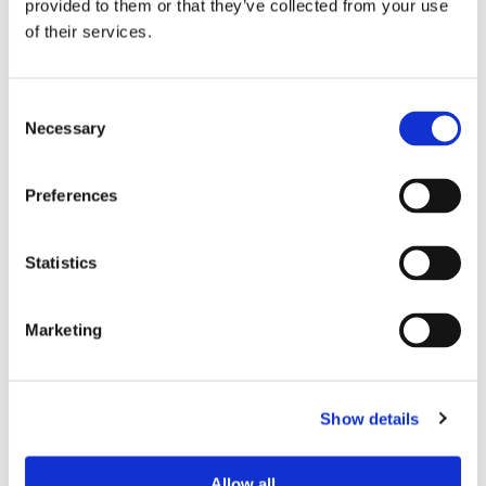
Finnlines ökar vinsten trots
provided to them or that they’ve collected from your use
of their services.
högt kostnadstryck
Consent
Necessary
Selection
Preferences
Statistics
Tallink lyfter halvåret trots
Marketing
pressade kostnader
Show details
Allow all