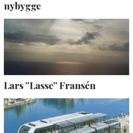
nybygge
Lars ”Lasse” Fransén