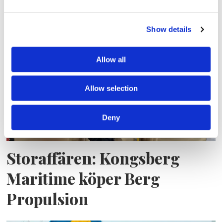
bränslekostnader men
frakten fortsätter växa
Show details
Allow all
Allow selection
Deny
Storaffären: Kongsberg
Maritime köper Berg
Propulsion