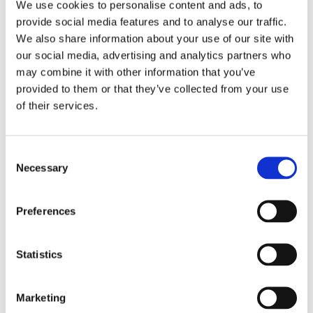
We use cookies to personalise content and ads, to
provide social media features and to analyse our traffic.
We also share information about your use of our site with
our social media, advertising and analytics partners who
Tallink lyfter halvåret trots
may combine it with other information that you’ve
provided to them or that they’ve collected from your use
pressade kostnader
of their services.
Consent
Necessary
Selection
Preferences
Statistics
Eckerö tyngs av höga
Marketing