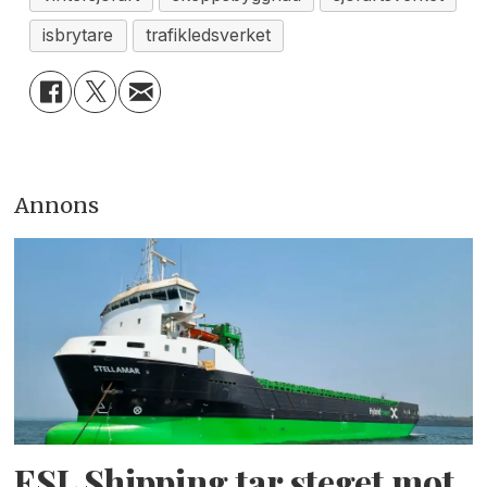
isbrytare
trafikledsverket
Annons
ESL Shipping tar steget mot