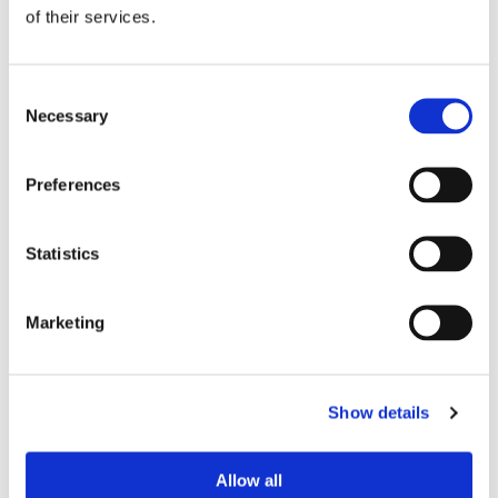
of their services.
Blå genväg ska bana väg för
Consent
autonoma färjor
Necessary
Selection
Preferences
Statistics
Marketing
Aurora Botnia får Stena-
Show details
kostym
Allow all