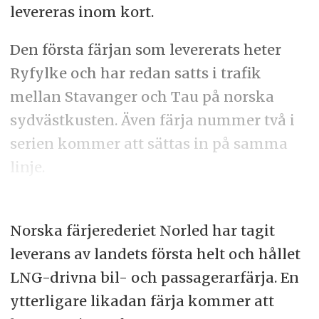
levereras inom kort.
Den första färjan som levererats heter
Ryfylke och har redan satts i trafik
mellan Stavanger och Tau på norska
sydvästkusten. Även färja nummer två i
serien kommer att sättas in på samma
linje.
Norska färjerederiet Norled har tagit
leverans av landets första helt och hållet
LNG-drivna bil- och passagerarfärja. En
ytterligare likadan färja kommer att