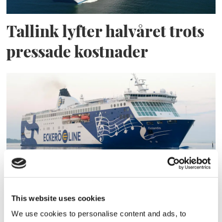
Tallink lyfter halvåret trots
pressade kostnader
Eckerö tyngs av höga
This website uses cookies
bränslekostnader men
We use cookies to personalise content and ads, to