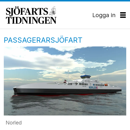
Logga in
PASSAGERARSJÖFART
Norled