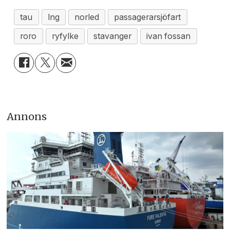
tau
lng
norled
passagerarsjöfart
roro
ryfylke
stavanger
ivan fossan
Annons