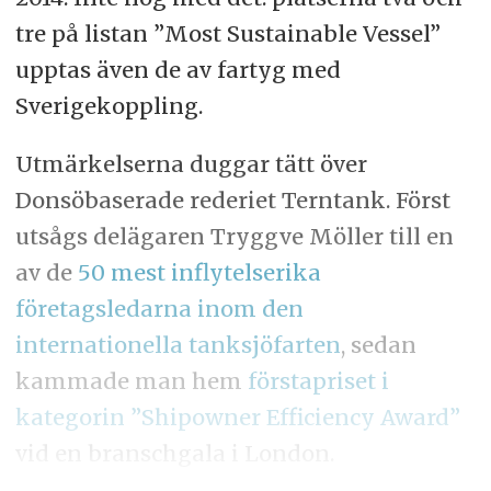
tre på listan ”Most Sustainable Vessel”
upptas även de av fartyg med
Sverigekoppling.
Utmärkelserna duggar tätt över
Donsöbaserade rederiet Terntank. Först
utsågs delägaren Tryggve Möller till en
av de
50 mest inflytelserika
företagsledarna inom den
internationella tanksjöfarten
, sedan
kammade man hem
förstapriset i
kategorin ”Shipowner Efficiency Award”
vid en branschgala i London.