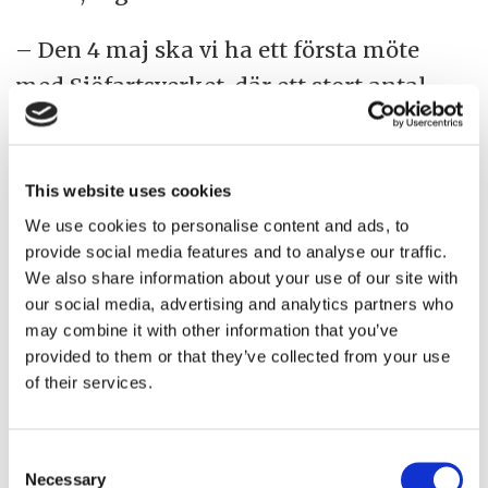
– Den 4 maj ska vi ha ett första möte
med Sjöfartsverket, där ett stort antal
parter kommer att vara med diskutera
det här. Efter det hoppas vi som sagt att
Sjöfartverket tar över och driver frågan
This website uses cookies
We use cookies to personalise content and ads, to
vidare tillsammans med industrin.
provide social media features and to analyse our traffic.
We also share information about your use of our site with
our social media, advertising and analytics partners who
may combine it with other information that you’ve
tryggve möller
miljö
rotterdam
provided to them or that they’ve collected from your use
svensk sjöfart
tank
terntank
ternvag
of their services.
carl carlsson
Consent
Necessary
Selection