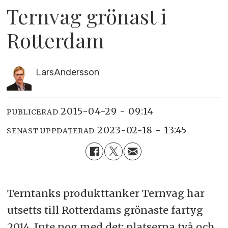
Ternvag grönast i
Rotterdam
Lars
Andersson
2015-04-29 - 09:14
PUBLICERAD
2023-02-18 - 13:45
SENAST UPPDATERAD
Terntanks produkttanker Ternvag har
utsetts till Rotterdams grönaste fartyg
2014. Inte nog med det: platserna två och