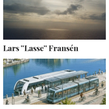
Lars ”Lasse” Fransén