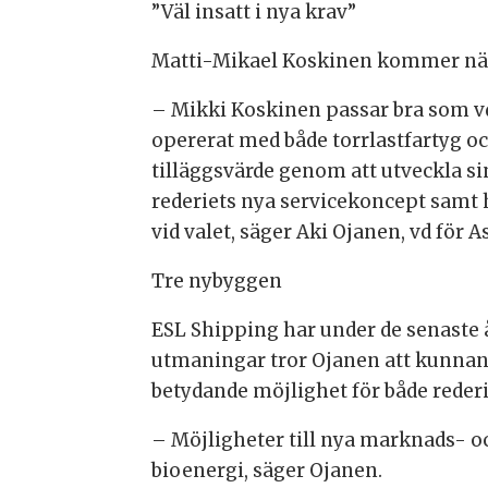
”Väl insatt i nya krav”
Matti-Mikael Koskinen kommer närma
– Mikki Koskinen passar bra som vd
opererat med både torrlastfartyg oc
tilläggsvärde genom att utveckla s
rederiets nya servicekoncept samt 
vid valet, säger Aki Ojanen, vd för
Tre nybyggen
ESL Shipping har under de senaste å
utmaningar tror Ojanen att kunnand
betydande möjlighet för både reder
– Möjligheter till nya marknads- 
bioenergi, säger Ojanen.