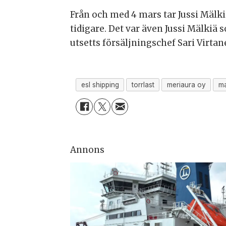
Från och med 4 mars tar Jussi Mälk
tidigare. Det var även Jussi Mälkiä s
utsetts försäljningschef Sari Virtan
esl shipping
torrlast
meriaura oy
ma
Annons