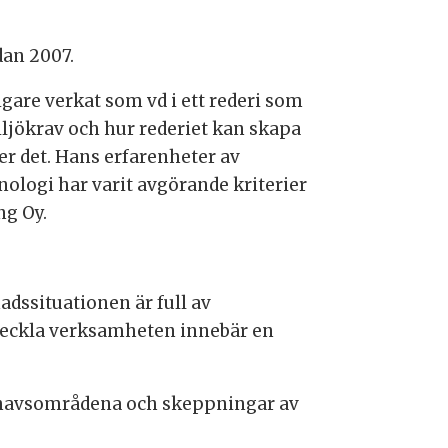
dan 2007.
gare verkat som vd i ett rederi som
iljökrav och hur rederiet kan skapa
r det. Hans erfarenheter av
ologi har varit avgörande kriterier
ng Oy.
adssituationen är full av
tveckla verksamheten innebär en
a havsområdena och skeppningar av