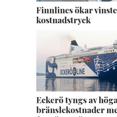
Finnlines ökar vinste
kostnadstryck
Eckerö tyngs av hög
bränslekostnader me