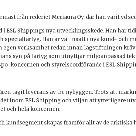
st från rederiet Meriaura Oy, där han varit vd se
 i ESL Shippings nya utvecklingsskede. Han har tidi
h specialfartyg. Han är väl insatt i nya kund- och m
in egen verksamhet redan innan lagstiftningen kräve
hans syn på fartyg som utnyttjar miljöanpassad tekn
 Aspo-koncernen och styrelseordförande i ESL Shippi
ren tagit leverans av tre nybyggen. Trots att markn
et inom ESL Shipping och viljan att ytterligare u
iet och hela koncernen.
och kundsegment skapas framför allt av de arktisk