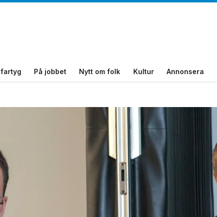
fartyg
På jobbet
Nytt om folk
Kultur
Annonsera