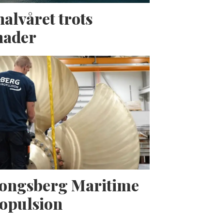
halvåret trots
nader
Kongsberg Maritime
opulsion