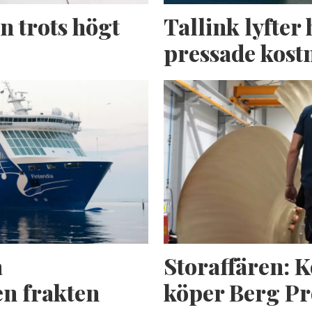
n trots högt
Tallink lyfter 
pressade kost
a
Storaffären: 
n frakten
köper Berg Pr