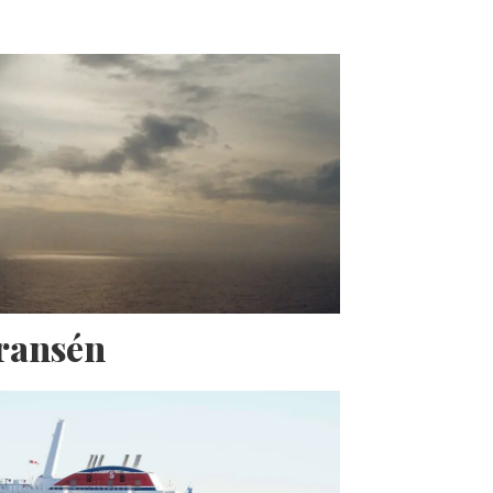
Fransén