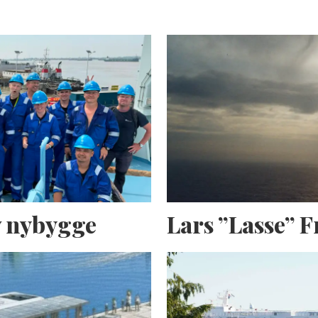
av nybygge
Lars ”Lasse” 