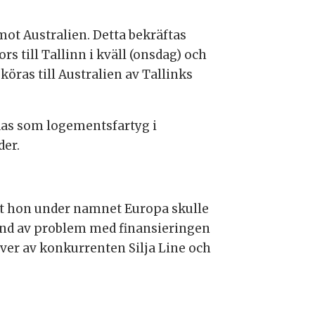
mot Australien. Detta bekräftas
ors till Tallinn i kväll (onsdag) och
köras till Australien av Tallinks
das som logementsfartyg i
der.
att hon under namnet Europa skulle
rund av problem med finansieringen
över av konkurrenten Silja Line och