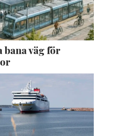
a bana väg för
jor