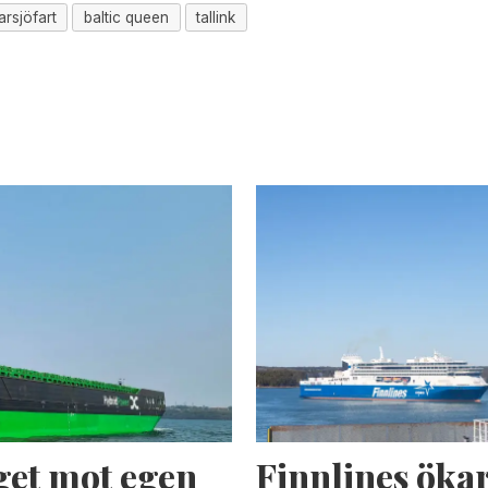
rsjöfart
baltic queen
tallink
get mot egen
Finnlines ökar