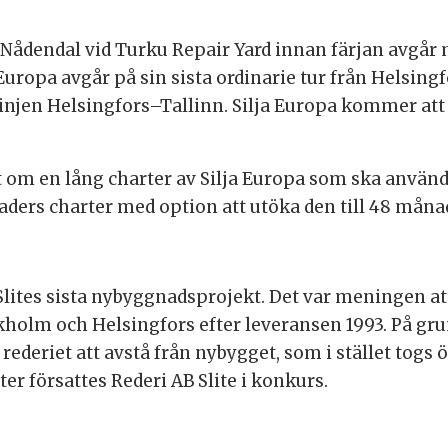
 i Nådendal vid Turku Repair Yard innan färjan avgår 
a Europa avgår på sin sista ordinarie tur från Helsingf
linjen Helsingfors–Tallinn. Silja Europa kommer att 
t om en lång charter av Silja Europa som ska använ
naders charter med option att utöka den till 48 måna
 Slites sista nybyggnadsprojekt. Det var meningen 
ockholm och Helsingfors efter leveransen 1993. På g
ederiet att avstå från nybygget, som i stället togs 
ter försattes Rederi AB Slite i konkurs.