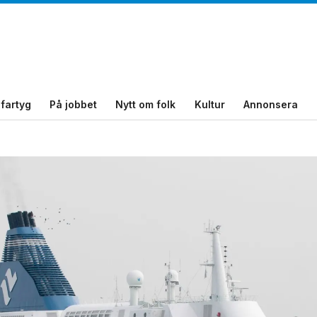
fartyg
På jobbet
Nytt om folk
Kultur
Annonsera