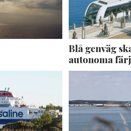
n
Blå genväg sk
autonoma fär