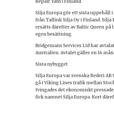
Repair Yard i Finland.
Silja Europa gör ett sista uppehåll
från Tallink Silja Oy i Finland. Silj
ersätts därefter av Baltic Queen på 
egen besättning.
Bridgemans Services Ltd har avtala
Australien. Avtalet gäller en 14 må
Sista nybygget
Silja Europa var svenska Rederi AB
gå i Viking Lines trafik mellan St
tvingades det ekonomiskt pressade r
fick namnet Silja Europa. Kort däref