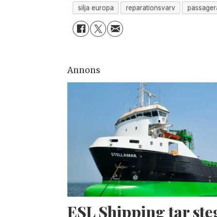
silja europa
reparationsvarv
passagera
Annons
ESL Shipping tar ste