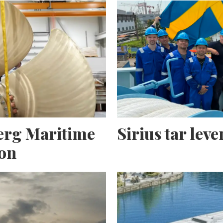
erg Maritime
Sirius tar lev
ion