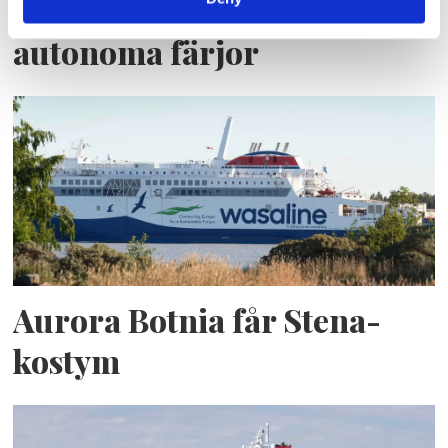
Blå genväg ska bana väg för
autonoma färjor
Aurora Botnia får Stena-
kostym