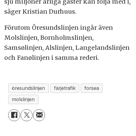
sju miljoner årliga gäster kan följa med i,
säger Kristian Durhuus.
Förutom Öresundslinjen ingår även
Molslinjen, Bornholmslinjen,
Samsølinjen, Alslinjen, Langelandslinjen
och Fanølinjen i samma rederi.
öresundslinjen
färjetrafik
forsea
molslinjen