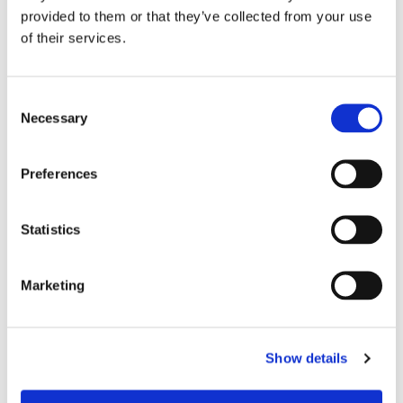
provided to them or that they’ve collected from your use
of their services.
Storaffären: Kongsberg
Consent
Maritime köper Berg
Necessary
Selection
Propulsion
Preferences
Statistics
Marketing
Show details
Sirius tar leverans av