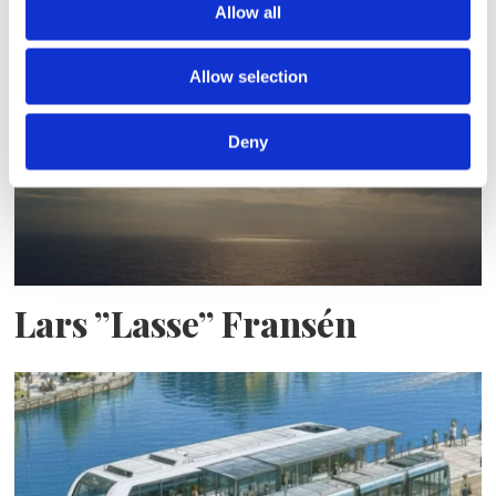
Allow all
nybygge
Allow selection
Deny
Lars ”Lasse” Fransén