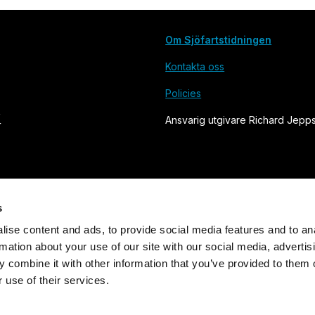
Om Sjöfartstidningen
Kontakta oss
Policies
Ansvarig utgivare Richard Jepp
s
ise content and ads, to provide social media features and to an
rmation about your use of our site with our social media, advertis
Grundad 1905. Utges av Svensk Sjöfarts Tidnings Förlag AB
 combine it with other information that you’ve provided to them o
 use of their services.
Powered by Labrador CMS