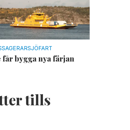
SSAGERARSJÖFART
 får bygga nya färjan
ter tills