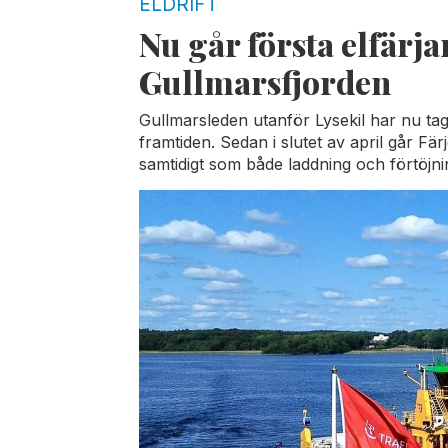
ELDRIFT
Nu går första elfärja
Gullmarsfjorden
Gullmarsleden utanför Lysekil har nu tagit
framtiden. Sedan i slutet av april går Färj
samtidigt som både laddning och förtöjni