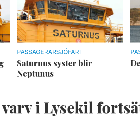
PASSAGERARSJÖFART
PA
g
Saturnus syster blir
De
Neptunus
varv i Lysekil fortsät