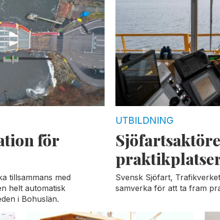
UTBILDNING
tion för
Sjöfartsaktörer
praktikplatse
a tillsammans med
Svensk Sjöfart, Trafikverket
en helt automatisk
samverka för att ta fram prak
eden i Bohuslän.