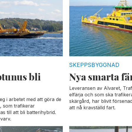
SKEPPSBYGGNAD
tunus bli
Nya smarta fä
Leveransen av Alvaret, Traf
elfärja och som ska trafike
teg i arbetet med att göra de
skärgård, har blivit försen
, som trafikerar
att nå kravställd fart.
till att bli batterihybrid.
varv.