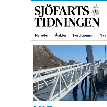
Nyheter
Åsikter
Fördjupning
Nya 
Tag:
trafikverket
färjerederiet