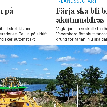
INLANDSSJÖFART
n på
Färja ska bli 
akutmuddras
 ett stort kliv mot
Vägfärjan Linea skulle bli r
erederiets Tellus på eldrift
Vänersborg fått akutstängas.
ng sker automatiskt.
grund för färjan. Nu ska dä