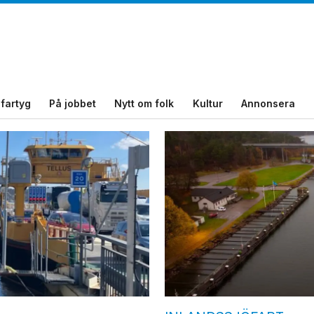
fartyg
På jobbet
Nytt om folk
Kultur
Annonsera