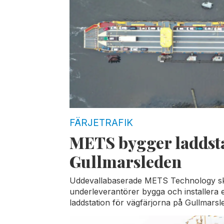
FÄRJETRAFIK
METS bygger laddsta
Gullmarsleden
Uddevallabaserade METS Technology sk
underleverantörer bygga och installera 
laddstation för vägfärjorna på Gullmarsl