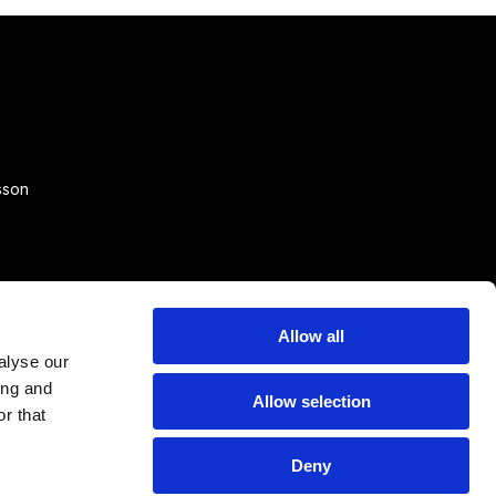
sson
Allow all
alyse our
ing and
Allow selection
r that
Deny