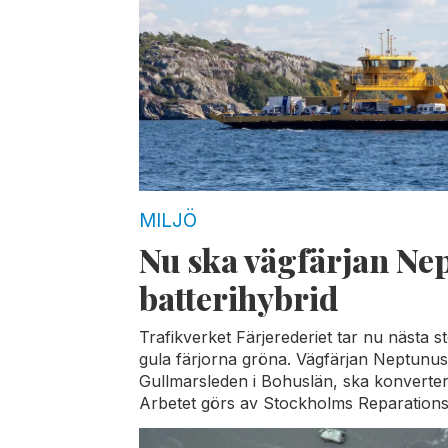
MILJÖ
Nu ska vägfärjan Nep
batterihybrid
Trafikverket Färjerederiet tar nu nästa s
gula färjorna gröna. Vägfärjan Neptunus
Gullmarsleden i Bohuslän, ska konverteras 
Arbetet görs av Stockholms Reparations