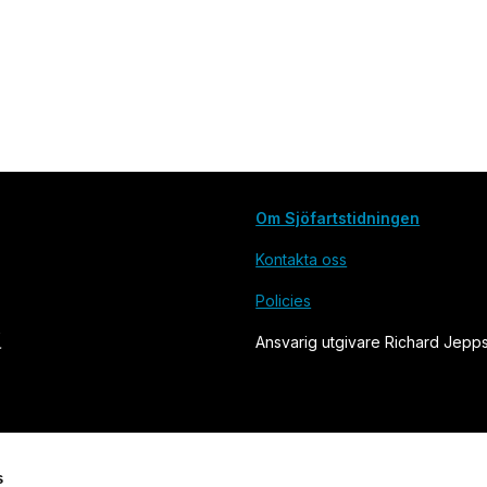
Om Sjöfartstidningen
Kontakta oss
Policies
Ansvarig utgivare Richard Jepp
s