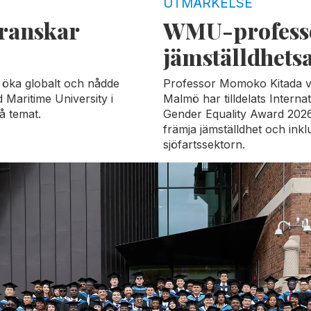
UTMÄRKELSE
ranskar
WMU-professor
jämställdhets
t öka globalt och nådde
Professor Momoko Kitada vi
 Maritime University i
Malmö har tilldelats Interna
på temat.
Gender Equality Award 2026 
främja jämställdhet och ink
sjöfartssektorn.