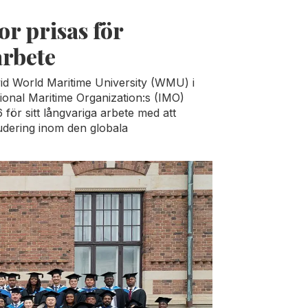
 prisas för
arbete
d World Maritime University (WMU) i
tional Maritime Organization:s (IMO)
för sitt långvariga arbete med att
ludering inom den globala