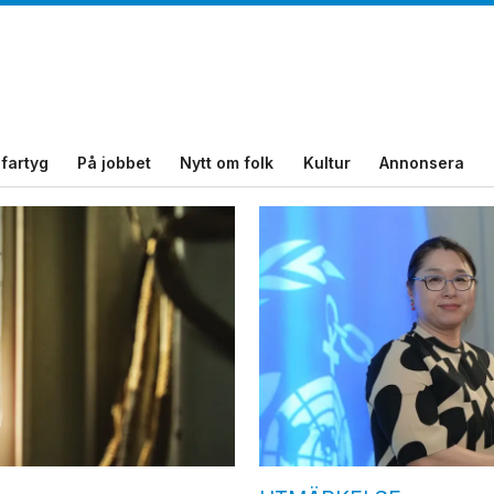
fartyg
På jobbet
Nytt om folk
Kultur
Annonsera