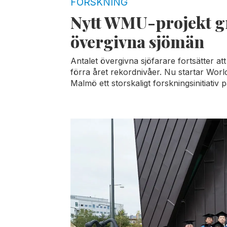
FORSKNING
Nytt WMU-projekt g
övergivna sjömän
Antalet övergivna sjöfarare fortsätter at
förra året rekordnivåer. Nu startar World
Malmö ett storskaligt forskningsinitiativ 