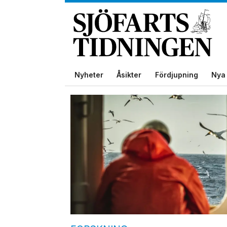
Nyheter
Åsikter
Fördjupning
Nya 
Tag:
world
maritime
university