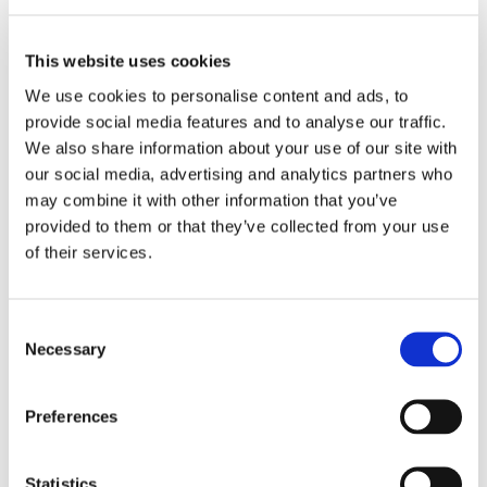
PASSAGERARSJÖFART
This website uses cookies
Lyckad uppgradering av
We use cookies to personalise content and ads, to
Baltic Queen
provide social media features and to analyse our traffic.
We also share information about your use of our site with
Under förra året genomförde Tallink Silja en
our social media, advertising and analytics partners who
may combine it with other information that you’ve
teknisk uppgradering av Baltic Queen, bland
provided to them or that they’ve collected from your use
annat med en ny typ av propellerblad. Nu visar
of their services.
det sig att åtgärderna inneburit minskade utsläpp
med 13 procent.
Consent
Necessary
Selection
Preferences
Statistics