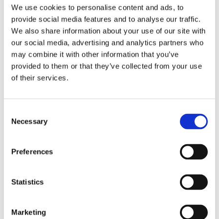
Maritimt Forum får ny
We use cookies to personalise content and ads, to
provide social media features and to analyse our traffic.
verksamhetschef
We also share information about your use of our site with
our social media, advertising and analytics partners who
Carolina Kihlström blir ny verksamhetschef för
may combine it with other information that you’ve
Maritimt Forum. Det offentliggjordes under
provided to them or that they’ve collected from your use
Världssjöfartens dag under torsdagen.
of their services.
Consent
Necessary
Selection
Preferences
Statistics
FOLK/FÖRETAG
Marketing