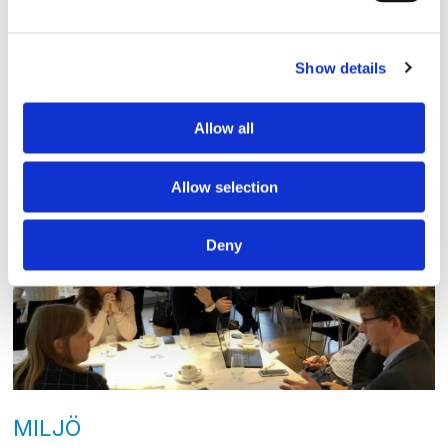
Ny ledning för Maritimt
Forum
Show details
Berit Blomqvist har valts till styrelseordförande i
Maritimt Forum. På 1990-talet var hon med och
Allow all
byggde upp verksamheten, som då hette
Sjöfartsforum.
Allow selection
Deny
MILJÖ