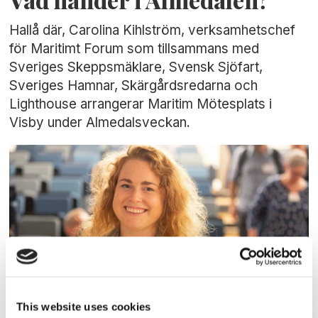
Vad händer i Almedalen?
Hallå där, Carolina Kihlström, verksamhetschef
för Maritimt Forum som tillsammans med
Sveriges Skeppsmäklare, Svensk Sjöfart,
Sveriges Hamnar, Skärgårdsredarna och
Lighthouse arrangerar Maritim Mötesplats i
Visby under Almedalsveckan.
FOLK/FÖRETAG
This website uses cookies