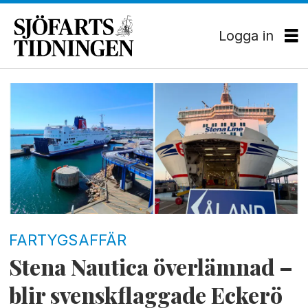
Logga in
Tag:
stena
nautica
FARTYGSAFFÄR
Stena Nautica överlämnad –
blir svenskflaggade Eckerö