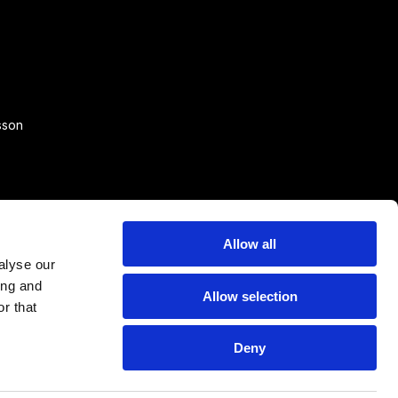
sson
Allow all
alyse our
ing and
Allow selection
r that
Deny