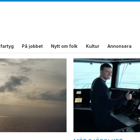
fartyg
På jobbet
Nytt om folk
Kultur
Annonsera