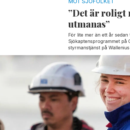
n
MÖT SJÖFOLKET
”Det är roligt
utmanas”
För lite mer än ett år seda
Sjökaptensprogrammet på C
styrmanstjänst på Wallenius