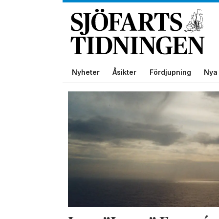
Nyheter
Åsikter
Fördjupning
Nya 
Tag:
sjökapten