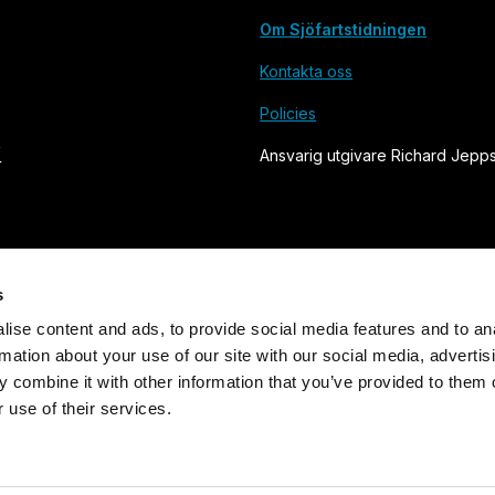
Om Sjöfartstidningen
Kontakta oss
Policies
Ansvarig utgivare Richard Jepp
s
ise content and ads, to provide social media features and to an
rmation about your use of our site with our social media, advertis
Grundad 1905. Utges av Svensk Sjöfarts Tidnings Förlag AB
 combine it with other information that you’ve provided to them o
 use of their services.
Powered by Labrador CMS