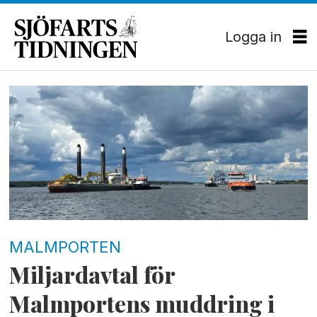
Logga in
Tag:
projekt
malmporten
MALMPORTEN
Miljardavtal för
Malmportens muddring i