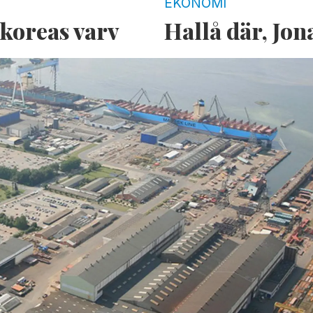
EKONOMI
ydkoreas varv
Hallå där, Jon