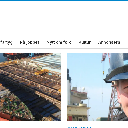
fartyg
På jobbet
Nytt om folk
Kultur
Annonsera