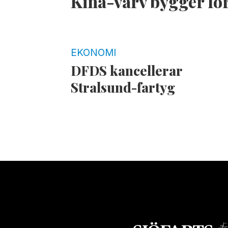
Kina-varv bygger för
EKONOMI
DFDS kancellerar
Stralsund-fartyg