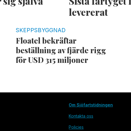
 sig själva
Sista fartyget
levererat
SKEPPSBYGGNAD
Floatel bekräftar
beställning av fjärde rigg
för USD 315 miljoner
Om Sjöfartstidningen
Kontakta oss
Policies