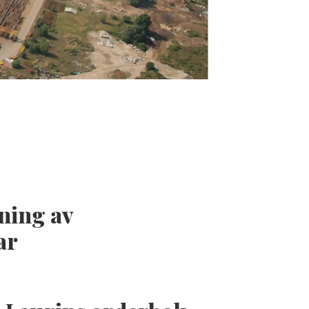
ning av
ar