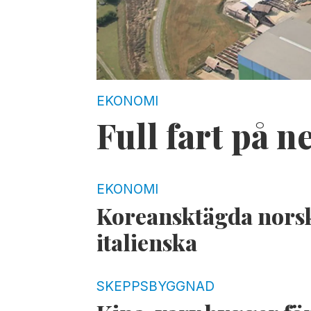
EKONOMI
Full fart på n
EKONOMI
Koreansktägda norsk
italienska
SKEPPSBYGGNAD