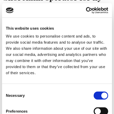
hamndel
ShoreLink blir operatör för den nya hamndelen
vid Piteå Port & Hub på Haraholmen.
This website uses cookies
We use cookies to personalise content and ads, to
provide social media features and to analyse our traffic.
We also share information about your use of our site with
our social media, advertising and analytics partners who
may combine it with other information that you’ve
provided to them or that they’ve collected from your use
of their services.
HAMN/LOGISTIK
Consent
Necessary
Selection
OHS välkomnar rådet
Preferences