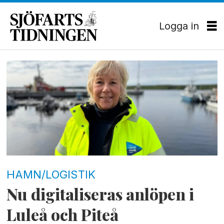
Logga in
Tag:
piteå
hamn
HAMN/LOGISTIK
Nu digitaliseras anlöpen i
Luleå och Piteå