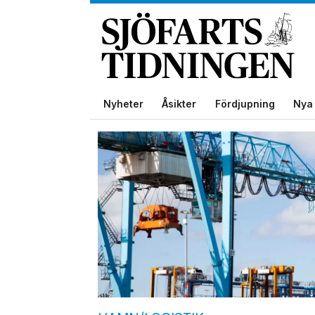
Nyheter
Åsikter
Fördjupning
Nya 
Tag:
joakim
ärlund