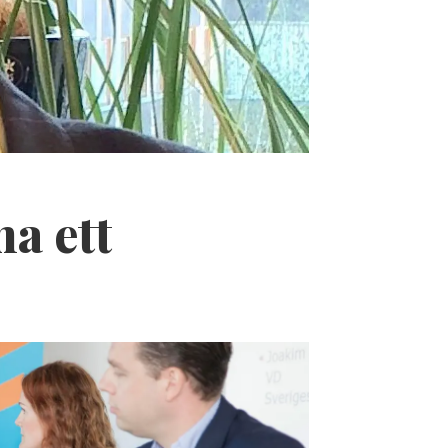
a ett