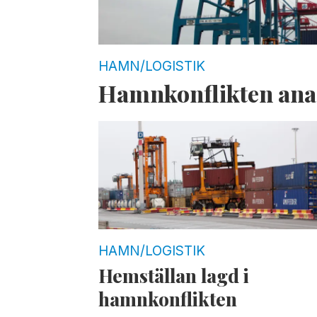
HAMN/LOGISTIK
Hamnkonflikten ana
HAMN/LOGISTIK
Hemställan lagd i
hamnkonflikten