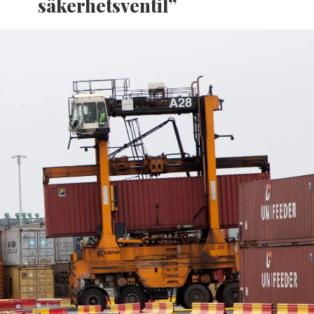
säkerhetsventil”