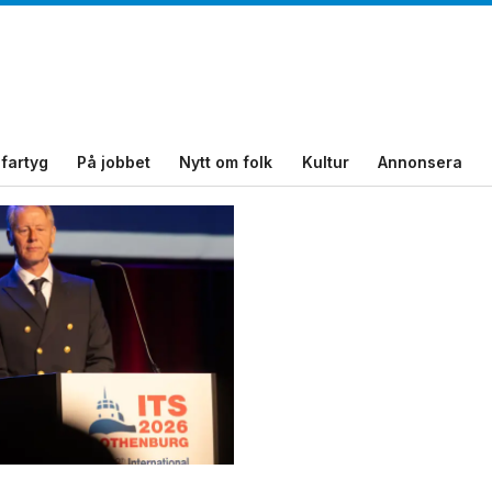
fartyg
På jobbet
Nytt om folk
Kultur
Annonsera