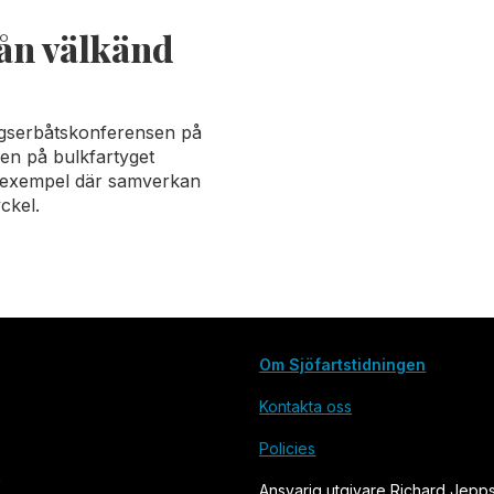
rån välkänd
gserbåtskonferensen på
en på bulkfartyget
t exempel där samverkan
ckel.
Om Sjöfartstidningen
Kontakta oss
Policies
Ansvarig utgivare Richard Jepp