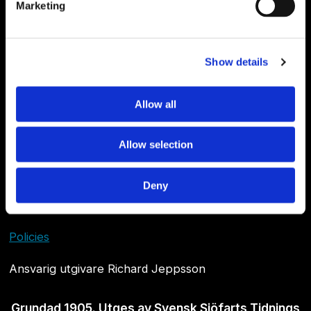
Marketing
Show details
Allow all
Allow selection
Om Sjöfartstidningen
Deny
Kontakta oss
Policies
Ansvarig utgivare Richard Jeppsson
Grundad 1905. Utges av Svensk Sjöfarts Tidnings