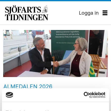
Logga in
Tag:
bodens
kommun
ALMEDALEN 2026
Avtal om stärkt
försvarslogistik