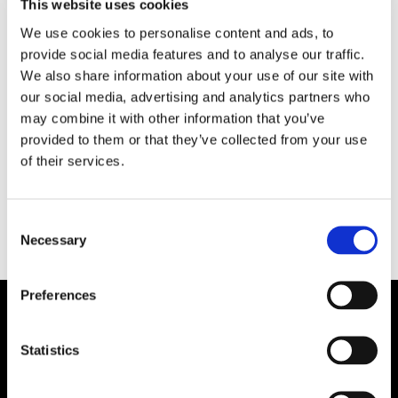
This website uses cookies
undertecknat i Visby
We use cookies to personalise content and ads, to
provide social media features and to analyse our traffic.
Nordic Way Services tar nästa steg i arbetet
We also share information about your use of our site with
med att stärka Sveriges totalförsvar. Under
our social media, advertising and analytics partners who
tisdagen tecknade bolaget en strategisk
may combine it with other information that you’ve
avsiktsförklaring med Bodens kommun för att
provided to them or that they’ve collected from your use
utveckla lösningar inom värdlandsstöd, logistik
of their services.
och civil-militär samverkan.
Consent
Necessary
Selection
Preferences
Statistics