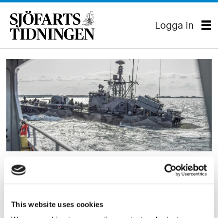
Logga in
Tag:
tillbud
OLYCKA
Döms för vårdslöshet i
sjötrafik efter närsituation
This website uses cookies