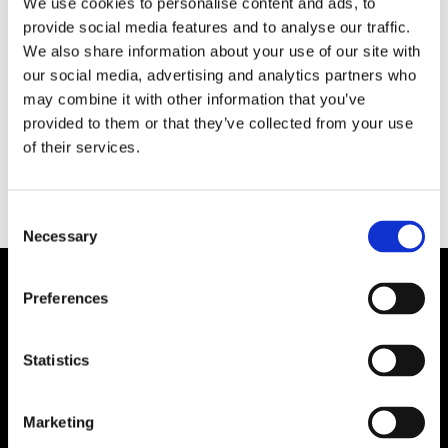
We use cookies to personalise content and ads, to
I höstas var veteranfartyget R142 Ystad ytterst
provide social media features and to analyse our traffic.
nära att kollidera med skärgårdsbåten
We also share information about your use of our site with
Silverpilen. Nu har en befälhavare och en
our social media, advertising and analytics partners who
styrman dömts i Stockholms tingsrätt för
may combine it with other information that you’ve
provided to them or that they’ve collected from your use
vårdslöshet i sjötrafik.
of their services.
Consent
Necessary
Selection
Preferences
Statistics
Marketing